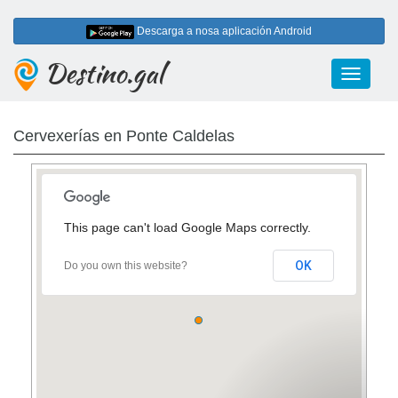
Descarga a nosa aplicación Android
Destino.gal
Toggle
navigati
Cervexerías en Ponte Caldelas
This page can't load Google Maps correctly.
OK
Do you own this website?